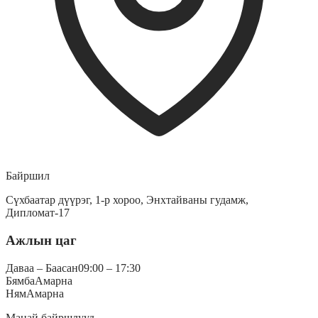
Байршил
Сүхбаатар дүүрэг, 1-р хороо, Энхтайваны гудамж,
Дипломат-17
Ажлын цаг
Даваа – Баасан
09:00 – 17:30
Бямба
Амарна
Ням
Амарна
Манай байршлууд