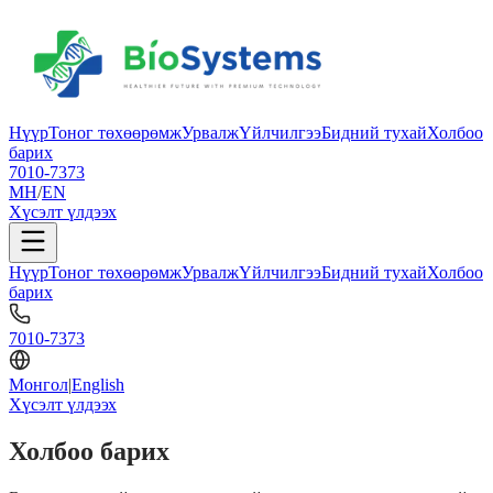
Нүүр
Тоног төхөөрөмж
Урвалж
Үйлчилгээ
Бидний тухай
Холбоо
барих
7010-7373
МН
/
EN
Хүсэлт үлдээх
Нүүр
Тоног төхөөрөмж
Урвалж
Үйлчилгээ
Бидний тухай
Холбоо
барих
7010-7373
Монгол
|
English
Хүсэлт үлдээх
Холбоо барих