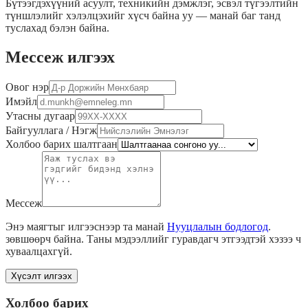
Бүтээгдэхүүний асуулт, техникийн дэмжлэг, эсвэл түгээлтийн
түншлэлийг хэлэлцэхийг хүсч байна уу — манай баг танд
туслахад бэлэн байна.
Мессеж илгээх
Овог нэр
Имэйл
Утасны дугаар
Байгууллага / Нэгж
Холбоо барих шалтгаан
Мессеж
Энэ маягтыг илгээснээр та манай
Нууцлалын бодлогод
.
зөвшөөрч байна. Таны мэдээллийг гуравдагч этгээдтэй хэзээ ч
хуваалцахгүй.
Хүсэлт илгээх
Холбоо барих